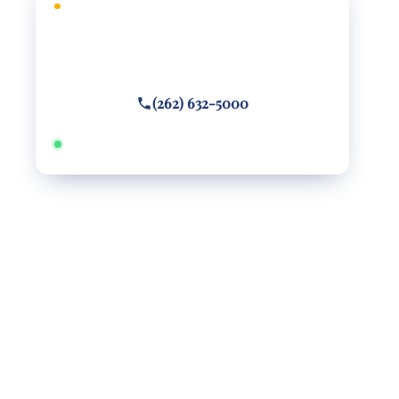
CONSULTA GRATUITA
¿Necesita defensa legal?
Llame o envíe un mensaje de texto
(262) 632-5000
Disponible 24/7 · Hablamos español