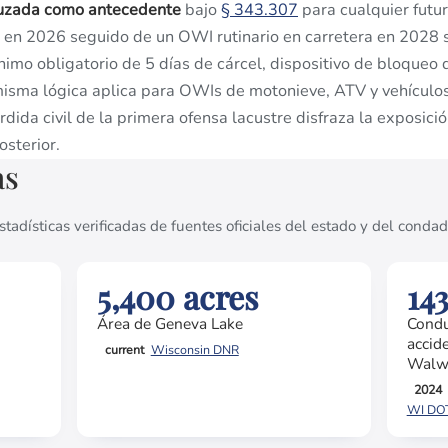
ruzada como antecedente
bajo
§ 343.307
para cualquier futu
 2026 seguido de un OWI rutinario en carretera en 2028 s
nimo obligatorio de 5 días de cárcel, dispositivo de bloqueo
misma lógica aplica para OWIs de motonieve, ATV y vehículos
rdida civil de la primera ofensa lacustre disfraza la exposic
osterior.
as
stadísticas verificadas de fuentes oficiales del estado y del condad
5,400 acres
14
Área de Geneva Lake
Condu
accid
current
Wisconsin DNR
Walw
2024
WI DOT,