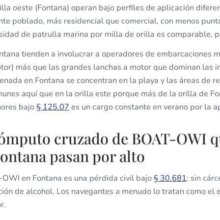
illa oeste (Fontana) operan bajo perfiles de aplicación difere
 poblado, más residencial que comercial, con menos puntos
dad de patrulla marina por milla de orilla es comparable, pe
ana tienden a involucrar a operadores de embarcaciones má
or) más que las grandes lanchas a motor que dominan las 
nada en Fontana se concentran en la playa y las áreas de res
nes aquí que en la orilla este porque más de la orilla de F
nores bajo
§ 125.07
es un cargo constante en verano por la ap
cómputo cruzado de BOAT-OWI q
ontana pasan por alto
OWI en Fontana es una pérdida civil bajo
§ 30.681
: sin cár
ión de alcohol. Los navegantes a menudo lo tratan como el 
r.