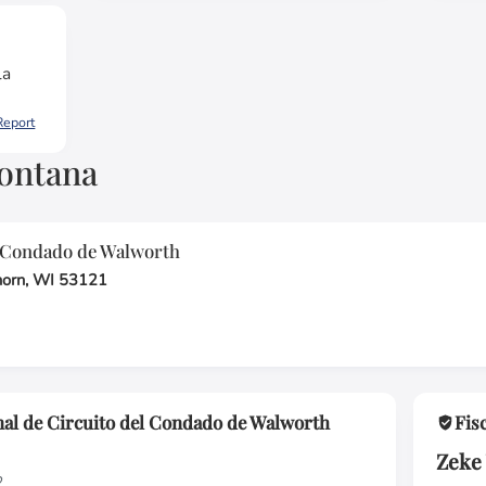
la
Report
Fontana
l Condado de Walworth
horn, WI 53121
unal de Circuito del Condado de Walworth
Fis
Zeke
2