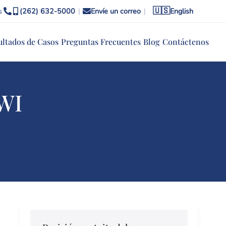
🇺🇸
s
(262) 632-5000
|
Envíe un correo
|
English
ultados de Casos
Preguntas Frecuentes
Blog
Contáctenos
 WI