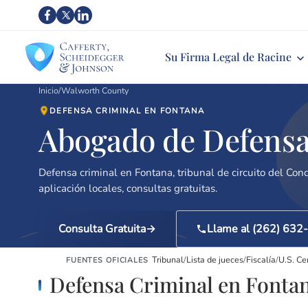
Su Firma Legal de Racine
Inicio
/
Walworth County
DEFENSA CRIMINAL EN FONTANA
Abogado de Defensa
Defensa criminal en Fontana, tribunal de circuito del Co
aplicación locales, consultas gratuitas.
Consulta Gratuita
Llame al (262) 632
Tribunal
/
Lista de jueces
/
Fiscalía
/
U.S. Ce
FUENTES OFICIALES
Defensa Criminal en Fonta