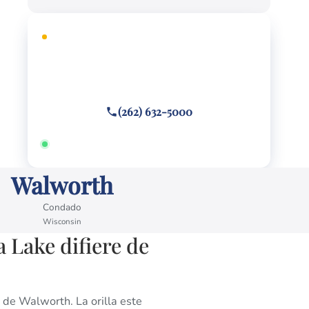
CONSULTA GRATUITA
¿Necesita defensa legal?
Llame o envíe un mensaje de texto
(262) 632-5000
Disponible 24/7 · Hablamos español
Walworth
Condado
Wisconsin
a Lake difiere de
de Walworth. La orilla este