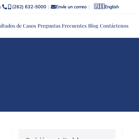
🇺🇸
s
(262) 632-5000
|
Envíe un correo
|
English
ultados de Casos
Preguntas Frecuentes
Blog
Contáctenos