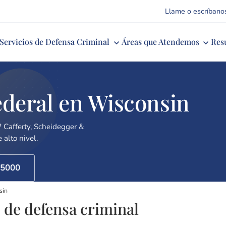
Llame o escríbano
Servicios de Defensa Criminal
Áreas que Atendemos
Res
ederal en Wisconsin
 Cafferty, Scheidegger &
 alto nivel.
-5000
sin
 de defensa criminal