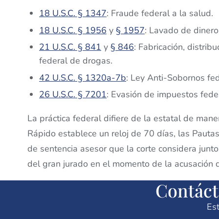
18 U.S.C. § 1347
: Fraude federal a la salud.
18 U.S.C. § 1956
y
§ 1957
: Lavado de dinero
21 U.S.C. § 841
y
§ 846
: Fabricación, distrib
federal de drogas.
42 U.S.C. § 1320a-7b
: Ley Anti-Sobornos fe
26 U.S.C. § 7201
: Evasión de impuestos fede
La práctica federal difiere de la estatal de mane
Rápido establece un reloj de 70 días, las Paut
de sentencia asesor que la corte considera junto
del gran jurado en el momento de la acusación da
Contáct
Est