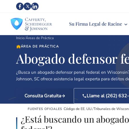
Su Firma Legal de Racine
Inicio
/
Áreas de Práctica
ÁREA DE PRÁCTICA
Abogado defensor f
¿Busca un abogado defensor penal federal en Wisconsin?
Johnson, SC ofrece asistencia legal experta para delitos de
Consulta Gratuita
Llame al (262) 632
Código de EE. UU.
/
Tribunales de Wiscon
FUENTES OFICIALES
¿Está buscando un abogado