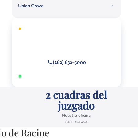
Union Grove
CONSULTA GRATUITA
¿Necesita defensa legal?
Llame o envíe un mensaje de texto
(262) 632-5000
Disponible 24/7 · Hablamos español
2 cuadras del
juzgado
Nuestra oficina
840 Lake Ave
do de Racine