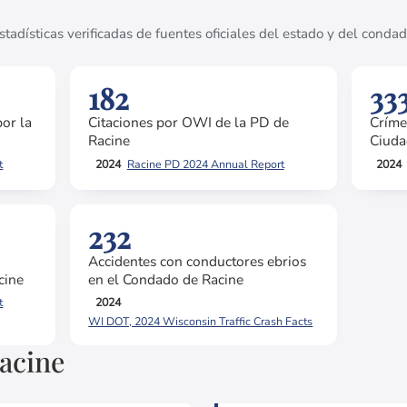
stadísticas verificadas de fuentes oficiales del estado y del condad
182
33
por la
Citaciones por OWI de la PD de
Críme
Racine
Ciuda
t
2024
Racine PD 2024 Annual Report
2024
232
Accidentes con conductores ebrios
cine
en el Condado de Racine
t
2024
WI DOT, 2024 Wisconsin Traffic Crash Facts
acine