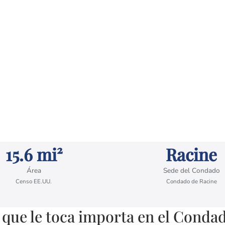
15.6 mi²
Racine
Área
Sede del Condado
Censo EE.UU.
Condado de Racine
 que le toca importa en el Conda