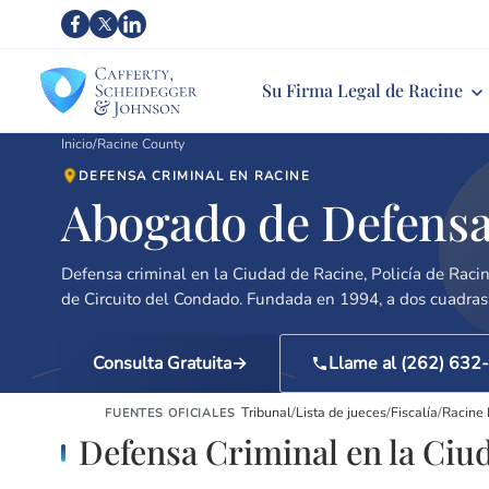
Su Firma Legal de Racine
Inicio
/
Racine County
DEFENSA CRIMINAL EN RACINE
Abogado de Defensa
Defensa criminal en la Ciudad de Racine, Policía de Racin
de Circuito del Condado. Fundada en 1994, a dos cuadras
Consulta Gratuita
Llame al (262) 632
Tribunal
/
Lista de jueces
/
Fiscalía
/
Racine 
FUENTES OFICIALES
Defensa Criminal en la Ciu