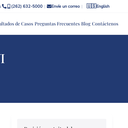
🇺🇸
s
(262) 632-5000
|
Envíe un correo
|
English
ultados de Casos
Preguntas Frecuentes
Blog
Contáctenos
I