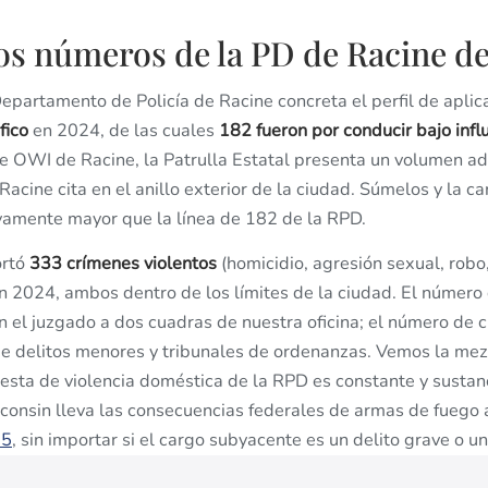
os números de la PD de Racine d
epartamento de Policía de Racine concreta el perfil de aplic
fico
en 2024, de las cuales
182 fueron por conducir bajo infl
de OWI de Racine, la Patrulla Estatal presenta un volumen a
 Racine cita en el anillo exterior de la ciudad. Súmelos y la 
ivamente mayor que la línea de 182 de la RPD.
ortó
333 crímenes violentos
(homicidio, agresión sexual, robo
n 2024, ambos dentro de los límites de la ciudad. El número
n el juzgado a dos cuadras de nuestra oficina; el número de 
 de delitos menores y tribunales de ordenanzas. Vemos la me
esta de violencia doméstica de la RPD es constante y sustan
consin lleva las consecuencias federales de armas de fuego 
75
, sin importar si el cargo subyacente es un delito grave o u