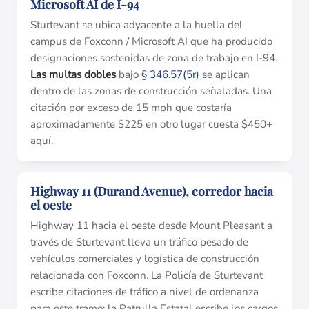
Microsoft AI de I-94
Sturtevant se ubica adyacente a la huella del
campus de Foxconn / Microsoft AI que ha producido
designaciones sostenidas de zona de trabajo en I-94.
Las multas dobles
bajo
§ 346.57(5r)
se aplican
dentro de las zonas de construcción señaladas. Una
citación por exceso de 15 mph que costaría
aproximadamente $225 en otro lugar cuesta $450+
aquí.
Highway 11 (Durand Avenue), corredor hacia
el oeste
Highway 11 hacia el oeste desde Mount Pleasant a
través de Sturtevant lleva un tráfico pesado de
vehículos comerciales y logística de construcción
relacionada con Foxconn. La Policía de Sturtevant
escribe citaciones de tráfico a nivel de ordenanza
para este tramo; la Patrulla Estatal escribe los cargos