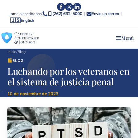
Llame o escríbanos
(262) 632-5000
|
Envíe un correo
|
🇺🇸
English
Menú
Inicio
/
Blog
BLOG
Luchando por los veteranos en
el sistema de justicia penal
10 de noviembre de 2023