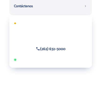
Contáctenos
CONSULTA GRATUITA
¿Necesita defensa legal?
Llame o envíe un mensaje de texto
(262) 632-5000
Disponible 24/7 · Hablamos español