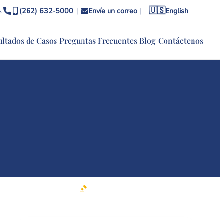
🇺🇸
s
(262) 632-5000
|
Envíe un correo
|
English
ultados de Casos
Preguntas Frecuentes
Blog
Contáctenos
o
Federal y Estatal
Tribunales de Wisconsin · Distrito Este