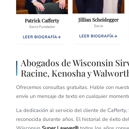
Jillian Scheidegger
Patrick Cafferty
Socia
Socio Fundador
LEER BIOGRAFÍA
LEER BIOGRAFÍA
Abogados de Wisconsin Sir
Racine, Kenosha y Walwort
Ofrecemos consultas gratuitas. Hable con nuest
envíe un mensaje de texto en cualquier moment
La dedicación al servicio del cliente de Cafferty
reconocida durante años. El historial de éxito d
Wisconsin
Super Lawyer®
todos los años cons