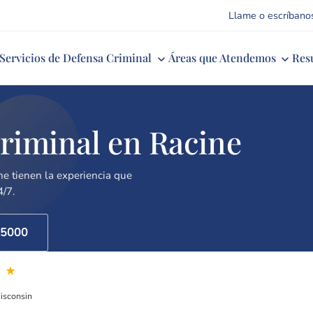
Llame o escríbano
Servicios de Defensa Criminal
Áreas que Atendemos
Res
riminal en Racine
ne tienen la experiencia que
4/7.
-5000
Calificación de Clientes
Años Defendiend
9
32+
★
649+ reseñas
Desde 1994
isconsin