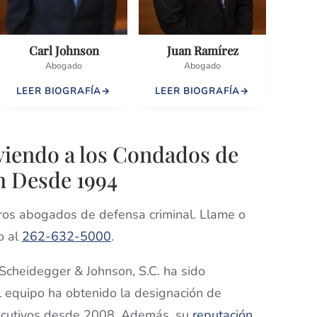
Carl Johnson
Juan Ramírez
Abogado
Abogado
LEER BIOGRAFÍA
LEER BIOGRAFÍA
viendo a los Condados de
h Desde 1994
ros abogados de defensa criminal. Llame o
o al
262-632-5000
.
, Scheidegger & Johnson, S.C. ha sido
el equipo ha obtenido la designación de
ecutivos desde 2008. Además, su
reputación