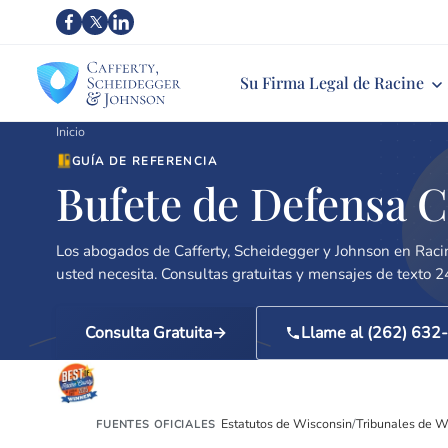
Su Firma Legal de Racine
Inicio
GUÍA DE REFERENCIA
Bufete de Defensa C
Los abogados de Cafferty, Scheidegger y Johnson en Raci
usted necesita. Consultas gratuitas y mensajes de texto 2
Consulta Gratuita
Llame al (262) 632
Mejor Bufete de Abogados
4.
Racine · 5× ganador (2020-2025)
Estatutos de Wisconsin
/
Tribunales de W
FUENTES OFICIALES