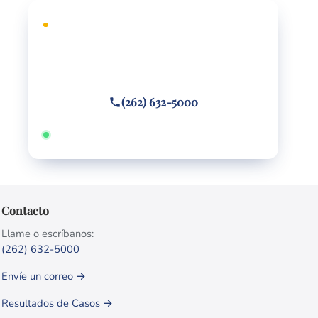
CONSULTA GRATUITA
¿Necesita defensa legal?
Llame o envíe un mensaje de texto
(262) 632-5000
Disponible 24/7 · Hablamos español
Contacto
Llame o escríbanos:
(262) 632-5000
Envíe un correo →
Resultados de Casos →