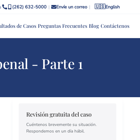
🇺🇸
s
(262) 632-5000
|
Envíe un correo
|
English
ultados de Casos
Preguntas Frecuentes
Blog
Contáctenos
enal - Parte 1
Revisión gratuita del caso
Cuéntenos brevemente su situación.
Respondemos en un día hábil.