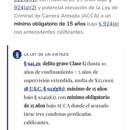
924(a)(2)
y potencial elevación de la Ley de
Criminal de Carrera Armada (ACCA) a un
mínimo obligatorio de 15 años
bajo
§ 924(e)
con antecedentes calificantes.
LA LEY DE UN VISTAZO
§ 941.29
,
delito grave Clase G
(hasta 10
años de confinamiento + 5 años de
supervisión extendida, multa de $25,000).
18 U.S.C. § 922(g)(1)
,
máximo de 15 años
bajo § 924(a)(2), con
mínimo obligatorio
de 15 años
bajo ACCA donde el acusado
tiene tres condenas predicadas
calificantes.