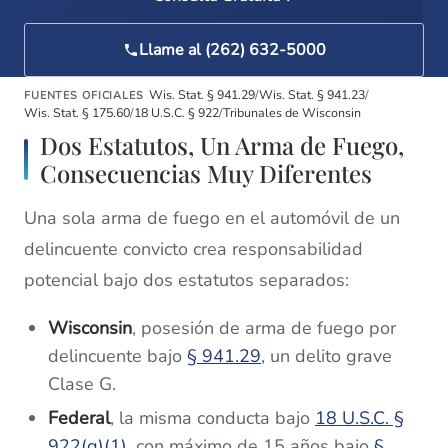
Llame al (262) 632-5000
Wis. Stat. § 941.29
/
Wis. Stat. § 941.23
/
FUENTES OFICIALES
Wis. Stat. § 175.60
/
18 U.S.C. § 922
/
Tribunales de Wisconsin
Dos Estatutos, Un Arma de Fuego,
Consecuencias Muy Diferentes
Una sola arma de fuego en el automóvil de un
delincuente convicto crea responsabilidad
potencial bajo dos estatutos separados:
Wisconsin
, posesión de arma de fuego por
delincuente bajo
§ 941.29
, un delito grave
Clase G.
Federal
, la misma conducta bajo
18 U.S.C. §
922(g)(1)
, con máximo de 15 años bajo
§