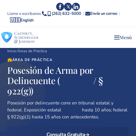
Llame o escríbanos
(262) 632-5000
|
Envíe un correo
|
🇺🇸
English
Menú
Inicio
/
Áreas de Práctica
ÁREA DE PRÁCTICA
Posesión de Arma por
Delincuente (
§ 941.29
/ §
922(g))
Posesión por delincuente corre en tribunal estatal y
federal. Exposición estatal
§ 941.29
hasta 10 años; federal
§ 922(g)(1) hasta 15 años con antecedentes.
Consulta Gratuita