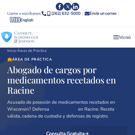
Llame o escríbanos
(262) 632-5000
|
Envíe un correo
|
🇺🇸
English
Menú
Inicio
/
Áreas de Práctica
ÁREA DE PRÁCTICA
Abogado de cargos por
medicamentos recetados en
Racine
Acusado de posesión de medicamentos recetados en
Wisconsin? Defensa
§ 961.41(3g)
en Racine. Receta
válida, cadena de custodia y defensas de registro.
Consulta Gratuita